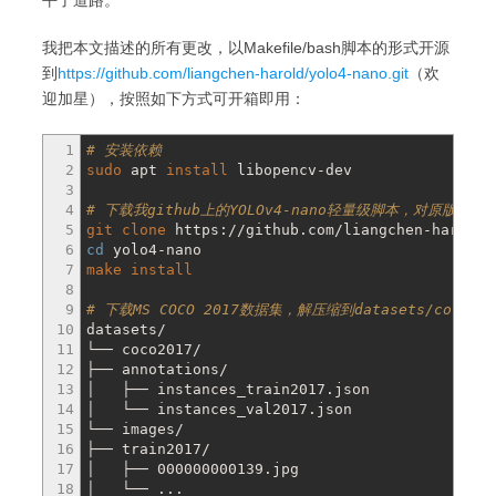
平了道路。
我把本文描述的所有更改，以Makefile/bash脚本的形式开源
到
https://github.com/liangchen-harold/yolo4-nano.git
（欢
迎加星），按照如下方式可开箱即用：
1
# 安装依赖
2
sudo
apt
install
libopencv-dev
3
4
# 下载我github上的YOLOv4-nano轻量级脚本，对原版配
5
git clone
https:
//
github.com
/
liangchen-harold
/
6
cd
yolo4-nano
7
make
install
8
9
# 下载MS COCO 2017数据集，解压缩到datasets/coco
10
datasets
/
11
└── coco2017
/
12
├── annotations
/
13
│ ├── instances_train2017.json
14
│ └── instances_val2017.json
15
└── images
/
16
├── train2017
/
17
│ ├── 000000000139.jpg
18
│ └── ...