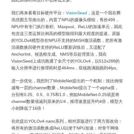
因此训练时间估计不会降低太多。
我们再来看看目标硬件平台：
VisionSeed
，这是一个我在腾
讯优图主导推出的，内置了NPU的摄像头模组，售价499，
NPU中有专门执行卷积、Maxpool、ReLU的加速单元，因此
包含这三类运算比例高的模型能得到最大程度的提速。原版
的YOLOv4模型存在NPU不支持的MISH激活函数，把所有激
活函数换回硬件支持的ReLU重新训练后，又适配了
AnchorInit、候选框生成、NMS等后处理算法，我在
VisionSeed上成功跑通了全尺寸的YOLOv4，以512x288的
输入分辨率进行推理耗时是464ms，双核跑满能跑到4fps。
进一步优化，我想到了MobileNet提出的一个机制：按比例缩
减每一层的channel数量，MobileNet提出了一个alpha值，
分别有0.25、0.5、0.75和1.0，例如MobileNet-0.25就是将
channel数量缩减到原来的1/4，推理速度提升约4倍，模型大
小则降低了16倍！
在此提出YOLOv4-nano系列，相对原版进行了两方面改动：
将所有的激活函数换成ReLU以便于NPU加速；对骨干网络