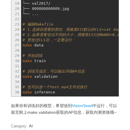
19
└── val2017
/
20
├── 000000000009.jpg
21
└── ...
22
23
# 编辑Makefile
24
# 1.选择你需要的类别，替换第5行默认的CLS=cat dog
25
# 2.如果需要尝试不同的大小，调整第13行的NANO=0.25
26
# 更改过CLS后，一定要运行：
27
make
data
28
29
# 开始训练
30
make
train
31
32
# 训练完成后，可以输出详细AP信息
33
make
validation
34
35
# 也可以放一个test.mp4文件后执行
36
make
inference
如果你有训练好的模型，希望放到
VisionSeed
中运行，可以
留言附上make validation获取的AP信息，获取内测资格哦~
Category:
AI