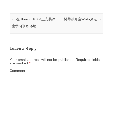
Post navigation
←
在Ubuntu 18.04上安装深
树莓派开启Wi-Fi热点
→
度学习训练环境
Leave a Reply
Your email address will not be published.
Required fields
are marked
*
Comment