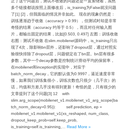
正了这个问题后，测试不收敛的问题还是一直萦绕着，虽然
多个链接都说按照上面修改后，is_training为False就没问题
了[1] [2]，但我面临的情况并非如此。 现在的现象仍然是：
训练逐渐趋于收敛（accuracy > 0.99），但测试时却是非常
奇怪的结果（accuracy 约等于 0.5），而且对任何输入图
片，都输出固定的结果，比如[0.503, 0.497] 左图：训练收敛
右图：测试不收敛 在slim.mobilenet源码中，is_training只出
现了4次，除影响bn层外，还影响了dropout层，通过对照实
验很快排除了dropout层，问题锁定在了bn层。bn层有很多
参数，其中一个decay参数是控制统计滑动平均的保留率，
在mobilenet和inception的实现中，对应于
batch_norm_decay，它的默认值为0.9997，逼近速度非常
慢，如果我们训练集很小，训练次数也只很少（几千次）的
话，均值和方差几乎没有得到更新！奇怪的是，只有很少的
文章提到了这个问题[3] 12 with
slim.arg_scope(mobilenet_v1.mobilenet_v1_arg_scope(ba
tch_norm_decay=0.95)): self.prediction, ep =
mobilenet_v1.mobilenet_v1(xs_reshaped, num_class,
dropout_keep_prob=self.keep_prob,
is_training=self.is_trainning,…
Read More »