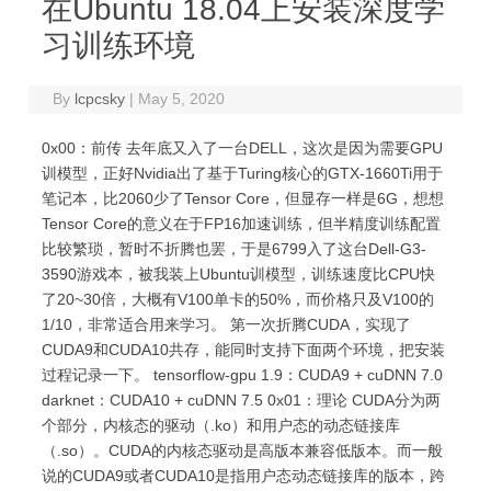
在Ubuntu 18.04上安装深度学
习训练环境
By
lcpcsky
|
May 5, 2020
0x00：前传 去年底又入了一台DELL，这次是因为需要GPU
训模型，正好Nvidia出了基于Turing核心的GTX-1660Ti用于
笔记本，比2060少了Tensor Core，但显存一样是6G，想想
Tensor Core的意义在于FP16加速训练，但半精度训练配置
比较繁琐，暂时不折腾也罢，于是6799入了这台Dell-G3-
3590游戏本，被我装上Ubuntu训模型，训练速度比CPU快
了20~30倍，大概有V100单卡的50%，而价格只及V100的
1/10，非常适合用来学习。 第一次折腾CUDA，实现了
CUDA9和CUDA10共存，能同时支持下面两个环境，把安装
过程记录一下。 tensorflow-gpu 1.9：CUDA9 + cuDNN 7.0
darknet：CUDA10 + cuDNN 7.5 0x01：理论 CUDA分为两
个部分，内核态的驱动（.ko）和用户态的动态链接库
（.so）。CUDA的内核态驱动是高版本兼容低版本。而一般
说的CUDA9或者CUDA10是指用户态动态链接库的版本，跨