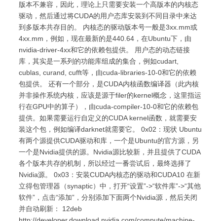
版本不兼容，因此，理论上只需要安装一个高版本的内核态
驱动，然后通过将CUDA的用户态库安装到不同目录中来达
到多版本共存目的。 内核态的驱动版本号一般是3xx.mm或
4xx.mm，例如，现在最新的是440.64，在Ubuntu下，由
nvidia-driver-4xx和它的依赖包提供。 用户态的动态链接
库，其实是一系列的功能库组成的集合，例如cudart,
cublas, curand, cufft等，由cuda-libraries-10-0和它的依赖
包提供。 还有一个部分，是CUDA内核函数编译器（此内核
并非操作系统内核，应该是源于filer的kernel概念，这里指运
行在GPU中的算子），由cuda-compiler-10-0和它的依赖包
提供。如果需要运行自定义的CUDA kernel函数，就需要安
装这个包，例如编译darknet就需要它。 0x02：现状 Ubuntu
有两个源提供CUDA驱动和库，一个是Ubuntu的官方源，另
一个是Nvidia提供的源。Nvidia源比较新，并且提供了CUDA
各个版本共存的机制，所以经过一番尝试后，最终选择了
Nvidia源。 0x03：安装CUDA内核态的驱动和CUDA10 在新
立得包管理器（synaptic）中，打开“设置”->“软件库”->“其他
软件”，点击“添加”，分别添加下面两个Nvidia源，然后关闭
并自动刷新： 12deb
http://developer.download.nvidia.com/compute/machine-