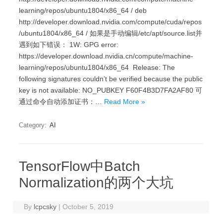
learning/repos/ubuntu1804/x86_64 / deb
http://developer.download.nvidia.com/compute/cuda/repos
/ubuntu1804/x86_64 / 如果是手动编辑/etc/apt/source.list并
遇到如下错误： 1W: GPG error:
https://developer.download.nvidia.cn/compute/machine-
learning/repos/ubuntu1804/x86_64 Release: The
following signatures couldn’t be verified because the public
key is not available: NO_PUBKEY F60F4B3D7FA2AF80 可
通过命令自动添加证书：…
Read More »
Category:
AI
TensorFlow中Batch
Normalization的两个大坑
By
lcpcsky
|
October 5, 2019