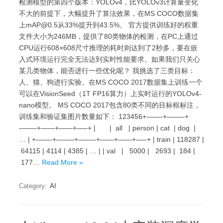
检测模型的第四个版本：YOLOv4，比YOLOv3计算量变化
不大的前提下，大幅提升了算法效果，在MS COCO数据集
上mAP@0.5从33%提升到43.5%。 官方提供训练好的权重
文件大小为246MB，提供了80类物体的检测，在PC上通过
CPU运行608×608尺寸推理的耗时则达到了2秒多，要在嵌
入式环境运行完全无法达到实时性能要求。如果我们只关心
某几类物体，能否进行一些优化呢？ 我挑选了三类目标：
人、猫、狗进行实验。在MS COCO 2017数据集上训练一个
可以在VisionSeed（1T FP16算力）上实时运行的YOLOv4-
nano模型。 MS COCO 2017包含80类不同的目标框标注，
训练集和验证集图片数量如下： 123456+——-+——–+
——–+——+——+—–+ | | all | person | cat | dog |
… | +——-+——–+——–+——+——+—–+ | train | 118287 |
64115 | 4114 | 4385 | … | | val | 5000 | 2693 | 184 |
177…
Read More »
Category:
AI