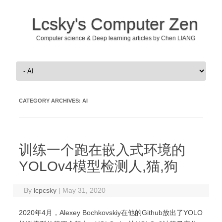
Lcsky's Computer Zen
Computer science & Deep learning articles by Chen LIANG
Skip to content
CATEGORY ARCHIVES:
AI
训练一个跑在嵌入式环境的
YOLOv4模型检测人,猫,狗
By
lcpcsky
|
May 31, 2020
2020年4月，Alexey Bochkovskiy在他的Github放出了YOLO