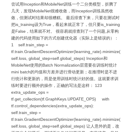
尝试用Inception和MobileNet训练一个二分类模型，折腾了
几天，发现MobileNet很难收敛，而Inception训练虽然收
敛，但测试时结果却很糟糕。 最后排查下来，只要在测试时
把is_training设为True，看起来就正常了，但只要is_training
是False，结果就不对。 很容易就排查到了一个问题,从零构
建的代码使用如下的方式创建优化器（实际上是错误的）：
1 self.train_step =
tf.train.GradientDescentOptimizer(learning_rate).minimize(
self.loss, global_step=self.global_steps) Inception和
MobileNet使用的Batch Normalization层需要在训练时统计
mini batch的均值和方差并进行滑动更新；在推理时是不进
行统计和更新的，而是使用训练时统计好的值。这就要求训
练时要进行额外的操作，正确的写法是这样： 123
extra_update_ops =
tf.get_collection(tf.GraphKeys.UPDATE_OPS) with
tf.control_dependencies(extra_update_ops):
self.train_step =
tf.train.GradientDescentOptimizer(learning_rate).minimize(
self.loss, global_step=self.global_steps) 让人意外的是，改